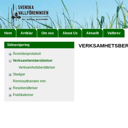
Hem
Artiklar
Om oss
About Us
Aktuellt
Vallbrev
Sidnavigering
VERKSAMHETSBER
Årsmötesprotokoll
Verksamhetsberättelser
Verksamhetsberättelser
Stadgar
Remissyttranden mm
Reseberättelser
Publikationer