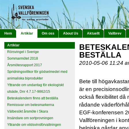
Hem
Artiklar
Om oss
About Us
Aktuellt
Vallbrev
BETESKALEN
Artiklar
Rörsvingel i Sverige
BESTÄLLA
Sommarmötet 2018
2010-05-06 11:24 
Årsmötesrapport 2017
Spridningsvillkor för gödselmedel med
animaliska biprodukter
Bete till högavkast
Yttrande om undantag för ekologiskt
är en precisionsodl
utsäde, Dnr 4.7.17-9862/15
också flexibilitet d
Beteskalendern finns att beställa
rådande väderförhål
Remissvar om betesmarkerna
Välbesökt årsmöte i Skara
EGF-konferensen 20
Insändare om sortprovningen
Vallföreningen i ko
Yttrande om vildsvinsförvaltningen
belgiska gårdar anv