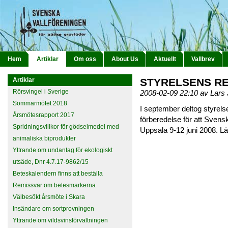
Hem
Artiklar
Om oss
About Us
Aktuellt
Vallbrev
Artiklar
STYRELSENS RES
Rörsvingel i Sverige
2008-02-09 22:10 av Lar
Sommarmötet 2018
I september deltog styrels
Årsmötesrapport 2017
förberedelse för att Svensk
Spridningsvillkor för gödselmedel med
Uppsala 9-12 juni 2008. L
animaliska biprodukter
Yttrande om undantag för ekologiskt
utsäde, Dnr 4.7.17-9862/15
Beteskalendern finns att beställa
Remissvar om betesmarkerna
Välbesökt årsmöte i Skara
Insändare om sortprovningen
Yttrande om vildsvinsförvaltningen