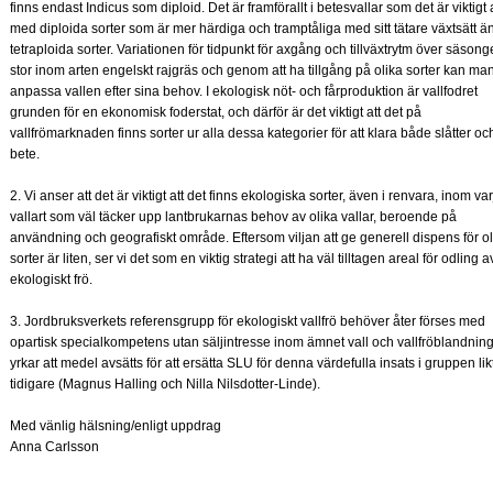
finns endast Indicus som diploid. Det är framförallt i betesvallar som det är viktigt 
med diploida sorter som är mer härdiga och tramptåliga med sitt tätare växtsätt ä
tetraploida sorter. Variationen för tidpunkt för axgång och tillväxtrytm över säsong
stor inom arten engelskt rajgräs och genom att ha tillgång på olika sorter kan ma
anpassa vallen efter sina behov. I ekologisk nöt- och fårproduktion är vallfodret
grunden för en ekonomisk foderstat, och därför är det viktigt att det på
vallfrömarknaden finns sorter ur alla dessa kategorier för att klara både slåtter oc
bete.
2. Vi anser att det är viktigt att det finns ekologiska sorter, även i renvara, inom va
vallart som väl täcker upp lantbrukarnas behov av olika vallar, beroende på
användning och geografiskt område. Eftersom viljan att ge generell dispens för ol
sorter är liten, ser vi det som en viktig strategi att ha väl tilltagen areal för odling a
ekologiskt frö.
3. Jordbruksverkets referensgrupp för ekologiskt vallfrö behöver åter förses med
opartisk specialkompetens utan säljintresse inom ämnet vall och vallfröblandning
yrkar att medel avsätts för att ersätta SLU för denna värdefulla insats i gruppen lik
tidigare (Magnus Halling och Nilla Nilsdotter-Linde).
Med vänlig hälsning/enligt uppdrag
Anna Carlsson