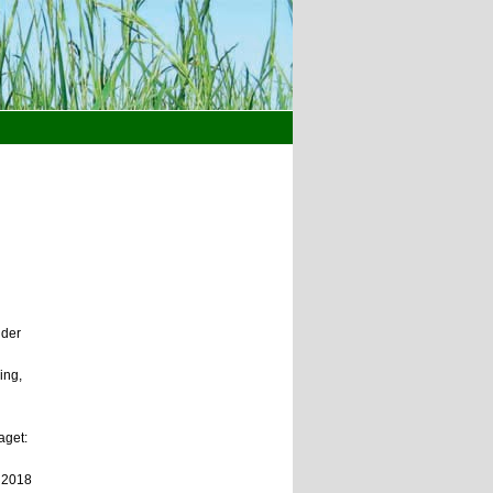
nder
ing,
aget:
ö 2018