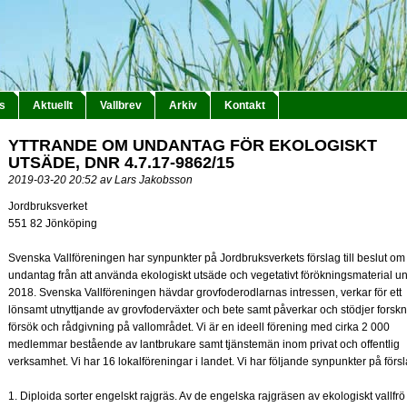
s
Aktuellt
Vallbrev
Arkiv
Kontakt
YTTRANDE OM UNDANTAG FÖR EKOLOGISKT
UTSÄDE, DNR 4.7.17-9862/15
2019-03-20 20:52 av Lars Jakobsson
Jordbruksverket
551 82 Jönköping
Svenska Vallföreningen har synpunkter på Jordbruksverkets förslag till beslut om
undantag från att använda ekologiskt utsäde och vegetativt förökningsmaterial u
2018. Svenska Vallföreningen hävdar grovfoderodlarnas intressen, verkar för ett
lönsamt utnyttjande av grovfoderväxter och bete samt påverkar och stödjer forskn
försök och rådgivning på vallområdet. Vi är en ideell förening med cirka 2 000
medlemmar bestående av lantbrukare samt tjänstemän inom privat och offentlig
verksamhet. Vi har 16 lokalföreningar i landet. Vi har följande synpunkter på försl
1. Diploida sorter engelskt rajgräs. Av de engelska rajgräsen av ekologiskt vallfr