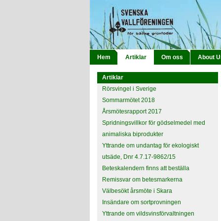
Hem
Artiklar
Om oss
About U
Artiklar
Rörsvingel i Sverige
Sommarmötet 2018
Årsmötesrapport 2017
Spridningsvillkor för gödselmedel med
animaliska biprodukter
Yttrande om undantag för ekologiskt
utsäde, Dnr 4.7.17-9862/15
Beteskalendern finns att beställa
Remissvar om betesmarkerna
Välbesökt årsmöte i Skara
Insändare om sortprovningen
Yttrande om vildsvinsförvaltningen