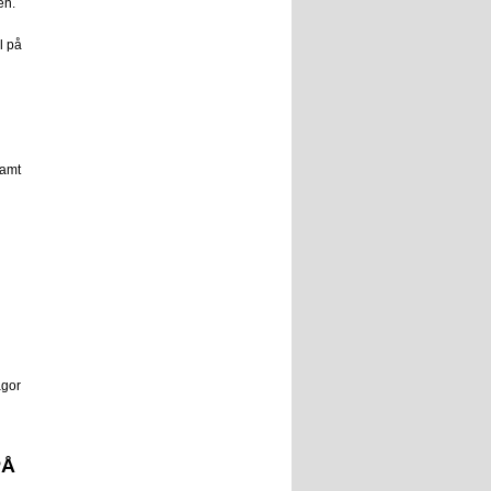
en.
l på
amt
ågor
PÅ