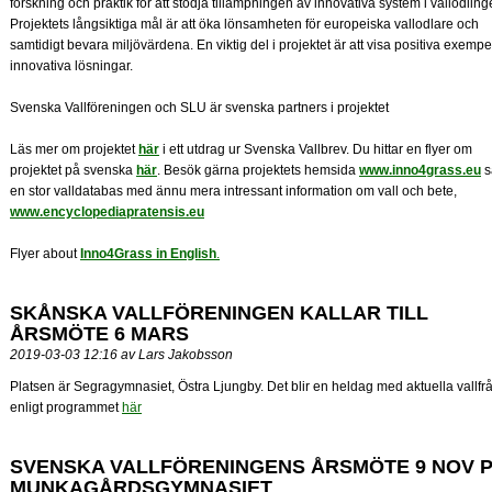
forskning och praktik för att stödja tillämpningen av innovativa system i vallodling
Projektets långsiktiga mål är att öka lönsamheten för europeiska vallodlare och
samtidigt bevara miljövärdena. En viktig del i projektet är att visa positiva exempe
innovativa lösningar.
Svenska Vallföreningen och SLU är svenska partners i projektet
Läs mer om projektet
här
i ett utdrag ur Svenska Vallbrev. Du hittar en flyer om
projektet på svenska
här
. Besök gärna projektets hemsida
www.inno4grass.eu
s
en stor valldatabas med ännu mera intressant information om vall och bete,
www.encyclopediapratensis.eu
Flyer about
Inno4Grass in English
.
SKÅNSKA VALLFÖRENINGEN KALLAR TILL
ÅRSMÖTE 6 MARS
2019-03-03 12:16 av Lars Jakobsson
Platsen är Segragymnasiet, Östra Ljungby. Det blir en heldag med aktuella vallfr
enligt programmet
här
SVENSKA VALLFÖRENINGENS ÅRSMÖTE 9 NOV 
MUNKAGÅRDSGYMNASIET