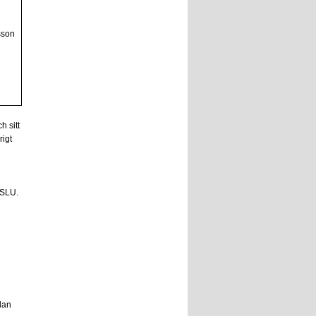
sson
h sitt
rigt
 SLU.
lan