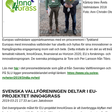
Kårtorp blev Årets
Vallmästare 2018
Foto: Ann Christin Ol
Europas vallmästare uppmärksammas med en prisceremoni i Tyskland
Europas mest innovativa vallbönder har utsetts och hyllas för sina innovationer oc
framgångsrika engagemang inom vall och bete. Detta initiativ är en del av ett treå
tematiskt nätverk, Inno4Grass, finansierat av Horizon 2020, EU:s forsknings- och
innovationsprogram. De svenska pristagarna är Tore och Per Larsson från Tibro.
Läs mer
här
i det pressmeddelande som gått ut från Svenska Vallföreningen och
På SLU ligger pressmeddelandet enligt länken:
https://www.slu.se/ew-
nyheter/2019/3/nilla-nyhet/
SVENSKA VALLFÖRENINGEN DELTAR I EU-
PROJEKTET INNO4GRASS
2019-03-21 17:33 av Lars Jakobsson
Det övergripande målet för EU-projektet Inno4Grass är att överbrygga klyftan mel