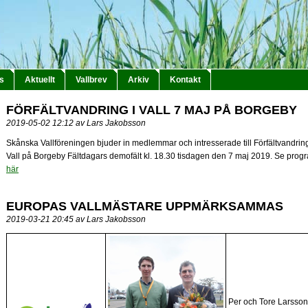
s
Aktuellt
Vallbrev
Arkiv
Kontakt
FÖRFÄLTVANDRING I VALL 7 MAJ PÅ BORGEBY
2019-05-02 12:12 av Lars Jakobsson
Skånska Vallföreningen bjuder in medlemmar och intresserade till Förfältvandring
Vall på Borgeby Fältdagars demofält kl. 18.30 tisdagen den 7 maj 2019. Se prog
här
EUROPAS VALLMÄSTARE UPPMÄRKSAMMAS
2019-03-21 20:45 av Lars Jakobsson
Per och Tore Larsson