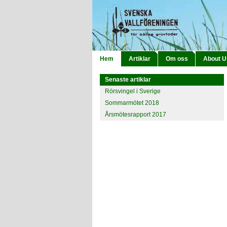
Hem
Artiklar
Om oss
About U
Senaste artiklar
Rörsvingel i Sverige
Sommarmötet 2018
Årsmötesrapport 2017